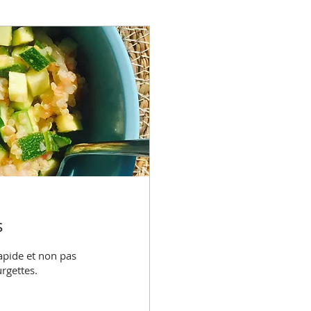
s
apide et non pas
rgettes.