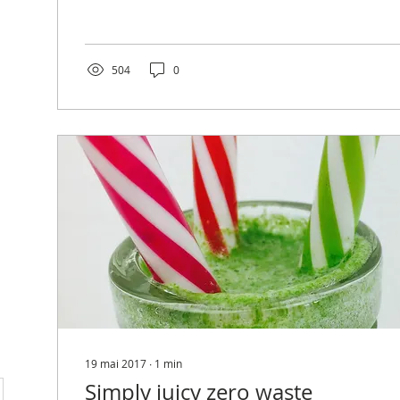
504
0
19 mai 2017
∙
1
min
Simply juicy zero waste