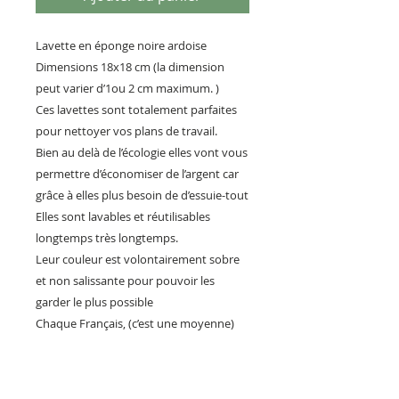
Lavette en éponge noire ardoise
Dimensions 18x18 cm (la dimension
peut varier d’1ou 2 cm maximum. )
Ces lavettes sont totalement parfaites
pour nettoyer vos plans de travail.
Bien au delà de l’écologie elles vont vous
permettre d’économiser de l’argent car
grâce à elles plus besoin de d’essuie-tout
Elles sont lavables et réutilisables
longtemps très longtemps.
Leur couleur est volontairement sobre
et non salissante pour pouvoir les
garder le plus possible
Chaque Français, (c’est une moyenne)
dépense chaque année 156 € pour de
l’essuie-tout 💔
(ce tarif a été calculé avant l’inflation)