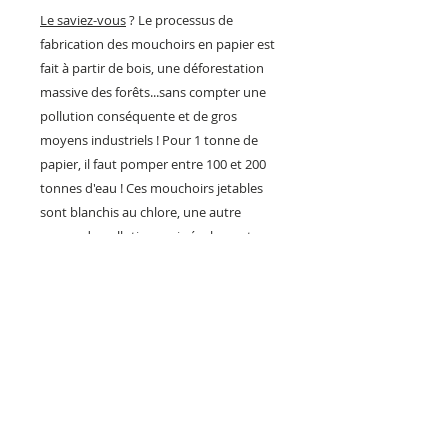
Le saviez-vous
? Le processus de
fabrication des mouchoirs en papier est
fait à partir de bois, une déforestation
massive des forêts...sans compter une
pollution conséquente et de gros
moyens industriels ! Pour 1 tonne de
papier, il faut pomper entre 100 et 200
tonnes d'eau ! Ces mouchoirs jetables
sont blanchis au chlore, une autre
source de pollution mais également un
risque allergène pour les personnes à la
peau réactive.
Un immense merci au site "Conso
Globe" pour ces informations.
DESCRIPTION :
Fabrication artisanale française,