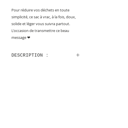
​​​​​​Pour réduire vos déchets en toute 
simplicité, ce sac à vrac, à la fois, doux, 
solide et léger vous suivra partout. 
L'occasion de transmettre ce beau 
message ❤
DESCRIPTION :
Fabrication artisanale française,
en ESAT (Etablissement et
Service d'Aide par le Travail pour
les personnes en situation de
VOS AVIS
handicap) avec amour pour le
sac !
Sérigraphie faite en atelier avec
Restez connectés à Mamie Colette
amour aussi ! Avec une
Inscrivez vous à la Newsletter
encre respectueuse de
l'environnement à base
d'eau. Elle ne part pas au