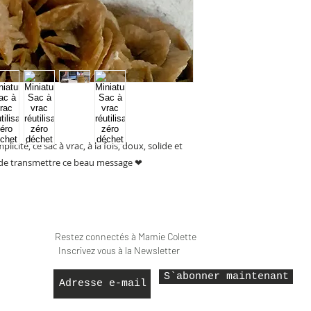
Dimension : 15 x 
centimètres.
Contenance : 1L d
Le cordon du sac 
peut varier selon
Lavage à 30°C. R
premier lavage.
Repassage possi
Pas de sèche-lin
Le poids du sac 1
cité, ce sac à vrac, à la fois, doux, solide et 
n de transmettre ce beau message ❤
Restez connectés à Mamie Colette
Inscrivez vous à la Newsletter
S`abonner maintenant