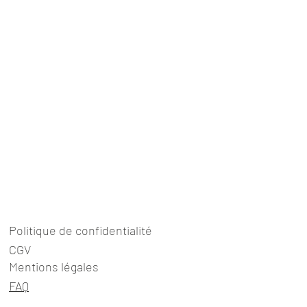
20 cm. Elle peut varier d'1 à 2
'un bocal "Le Parfait" = 16g.
est en tissu recyclé. La couleur
 les stocks.
étrécissement possible au
ble.
ge.
6g est à déduire en caisse.
Politique de confidentialité
CGV
Mentions légales
FAQ