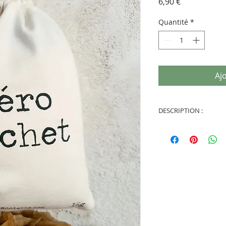
Prix
6,90 €
Quantité
*
Aj
DESCRIPTION :
Fabrication artis
(Etablissement et
pour les personn
avec amour pour 
Sérigraphie faite
Avec une encre 
l'environnement 
contact de l'eau c
repasser.
En jersey coton b