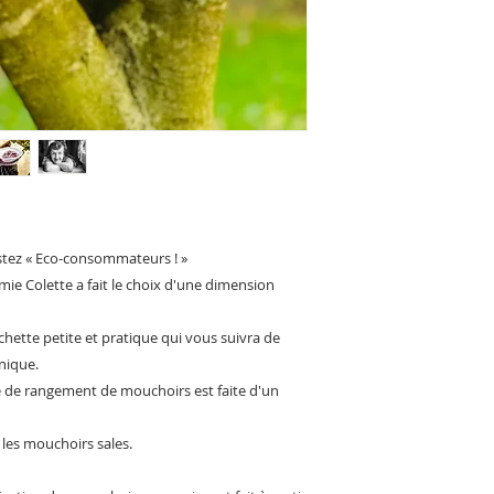
En popeline de c
Dimension : 17 x 
centimètres.
Mouchoirs vendu
de rangement en
Le cordon de la p
couleur peut vari
Lavage à 30° pou
possible au prem
Lavage à 60° pou
possible au prem
stez « Eco-consommateurs ! »
Repassage possi
ie Colette a fait le choix d'une dimension
Pas de sèche-ling
chette petite et pratique qui vous suivra de
nique.
 de rangement de mouchoirs est faite d'un
 les mouchoirs sales.