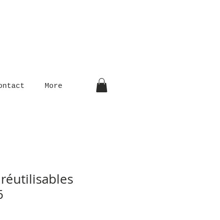
ontact
More
réutilisables
6