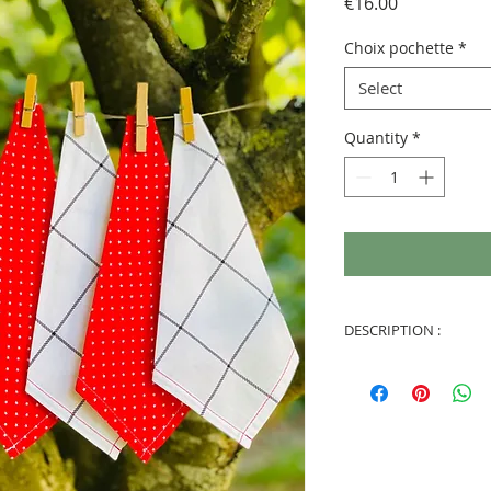
Price
€16.00
Choix pochette
*
Select
Quantity
*
DESCRIPTION :
Fabrication artis
(Etablissement et
pour les personn
avec amour pour 
Fabrication artis
pochette avec am