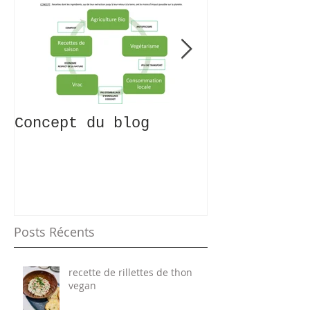
Concept du blog
Recettes 0 
KESAKO?!
Posts Récents