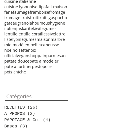
cuisine italienne
cuisine lyonnaise
dips
fait maison
fane
faumage
framboise
fromage
fromage frais
fruit
fruits
gaspacho
gateau
granola
houmous
hygiene
italien
jus
karite
kiwi
legumes
lentille
lentille corail
lessive
lettre
liste
lyon
légumes
maison
marbré
miel
modèle
moelleux
mousse
noel
noisette
noix
officialveganshop
pain
parmesan
patate douce
pate a modeler
pate a tartiner
pesto
poire
pois chiche
Catégories
RECETTES
(26)
26 posts
A PROPOS
(2)
2 posts
PAPOTAGE & Co.
(4)
4 posts
Bases
(3)
3 posts