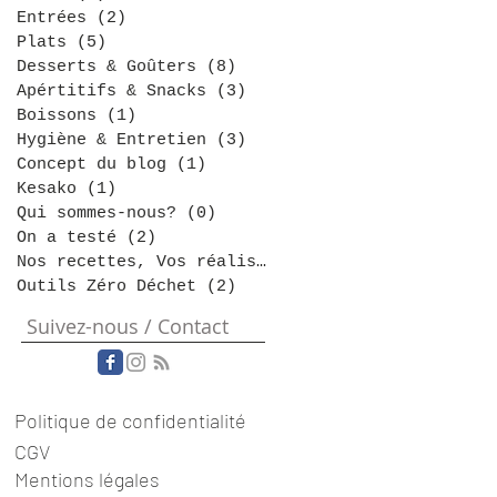
Entrées
(2)
2 posts
Plats
(5)
5 posts
Desserts & Goûters
(8)
8 posts
Apértitifs & Snacks
(3)
3 posts
Boissons
(1)
1 post
Hygiène & Entretien
(3)
3 posts
Concept du blog
(1)
1 post
Kesako
(1)
1 post
Qui sommes-nous?
(0)
0 post
On a testé
(2)
2 posts
Nos recettes, Vos réalisations
(0)
0 post
Outils Zéro Déchet
(2)
2 posts
Suivez-nous / Contact
Politique de confidentialité
CGV
Mentions légales