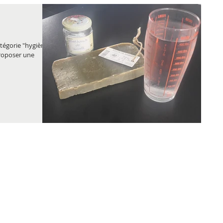
catégorie "hygiène &
proposer une