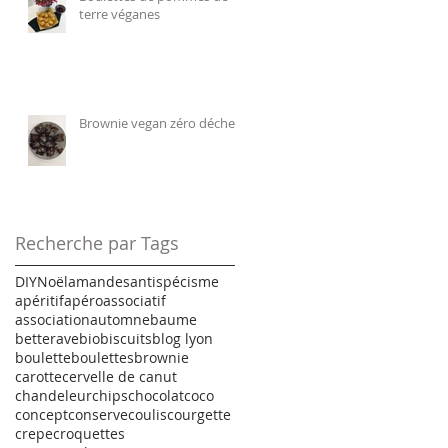
terre véganes
Brownie vegan zéro déchet
Recherche par Tags
DIY
Noël
amandes
antispécisme
apéritif
apéro
associatif
association
automne
baume
betterave
bio
biscuits
blog lyon
boulette
boulettes
brownie
carotte
cervelle de canut
chandeleur
chips
chocolat
coco
concept
conserve
coulis
courgette
crepe
croquettes