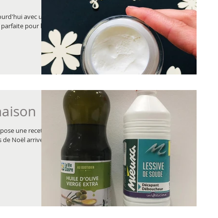
ourd'hui avec une
 parfaite pour les
maison
opose une recette
s de Noël arrivent