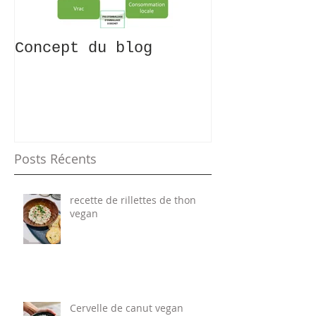
Concept du blog
Recettes 0 
KESAKO?!
Posts Récents
recette de rillettes de thon
vegan