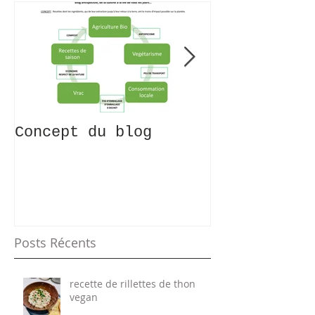
Concept du blog
Recettes 0 
KESAKO?!
Posts Récents
recette de rillettes de thon
vegan